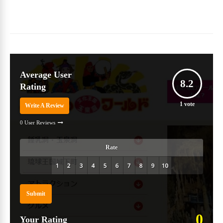
Average User
8.2
Rating
1
vote
Write A Review
0 User Reviews
Rate
Submit
0
Your Rating