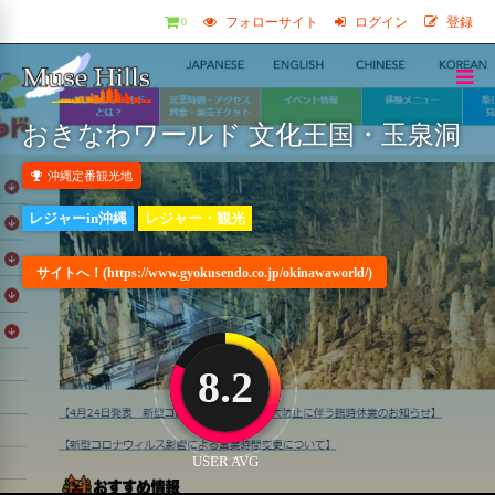
フォローサイト
ログイン
登録
0
おきなわワールド 文化王国・玉泉洞
沖縄定番観光地
レジャーin沖縄
レジャー・観光
サイトへ！(https://www.gyokusendo.co.jp/okinawaworld/)
8.2
USER AVG