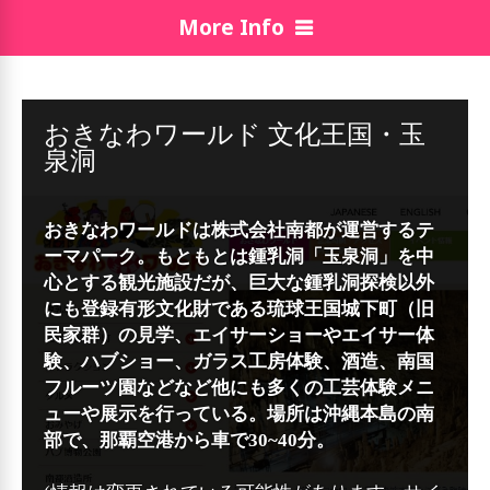
More Info
おきなわワールド 文化王国・玉
泉洞
おきなわワールドは株式会社南都が運営するテ
ーマパーク。もともとは鍾乳洞「玉泉洞」を中
心とする観光施設だが、巨大な鍾乳洞探検以外
にも登録有形文化財である琉球王国城下町（旧
民家群）の見学、エイサーショーやエイサー体
験、ハブショー、ガラス工房体験、酒造、南国
フルーツ園などなど他にも多くの工芸体験メニ
ューや展示を行っている。場所は沖縄本島の南
部で、那覇空港から車で30~40分。