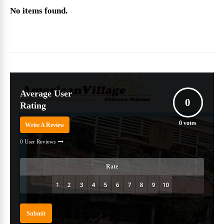
No items found.
Average User
0
Rating
0
votes
Write A Review
0 User Reviews
Rate
Submit