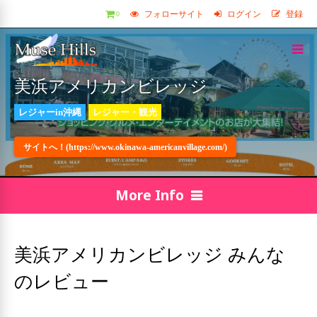
フォローサイト
ログイン
登録
0
美浜アメリカンビレッジ
レジャーin沖縄
レジャー・観光
サイトへ！(https://www.okinawa-americanvillage.com/)
More Info
美浜アメリカンビレッジ みんな
のレビュー