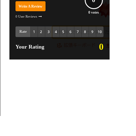
0
Write A Review
0
votes
0 User Reviews
Rate
0
Your Rating