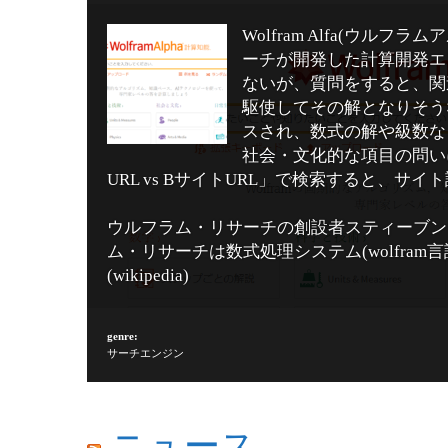
Wolfram Alfa(ウ
ーチが開発した計算開発エン
ないが、質問をすると、関
駆使してその解となりそう
スされ、数式の解や級数な
社会・文化的な項目の問い
URL vs BサイトURL」で検索すると、
ウルフラム・リサーチの創設者スティーブン
ム・リサーチは数式処理システム(wolfram言語
(
wikipedia
)
genre:
サーチエンジン
ニュース