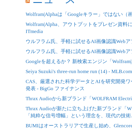
Wolfram|Alphaは「Googleキラー」ではない（画像
Wolfram|Alpha、アウトプットをプレゼン
ITmedia
ウルフラム氏、手軽に試せるAI画像認識Webアプリを
ウルフラム氏、手軽に試せるAI画像認識Webアプリを
Googleを超えるか？ 新検索エンジン「Wolfram|A
Seiya Suzuki's three-run home run (14) - MLB.com
CAS、厳選された科学データとAIを研究開発ワーク
発表 - BigGo ファイナンス
Thrax Audioから新ブランド「WOLFRAM Ele
Thrax Audioが新たに立ち上げた新ブランド「WO
「純粋な信号増幅」という理念を、現代の技術と厳選された
BUMIはオーストラリアで生産し始め、Glencoreは買手と