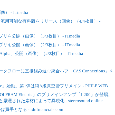
） - ITmedia
資料に流用可能な有料版をリリース（画像）（4/4枚目） -
公開（画像）（3/3枚目） - ITmedia
公開（画像）（2/3枚目） - ITmedia
lpha」公開（画像）（2/2枚目） - ITmedia
フローに直接組み込む統合ハブ「CAS Connections」を
ctric」始動。第1弾は純A級真空管プリメイン - PHILE WEB
LFRAM Electric」のプリメインアンプ「I-200」が登場。
素材によって具現化 - stereosound online
なる - idnfinancials.com