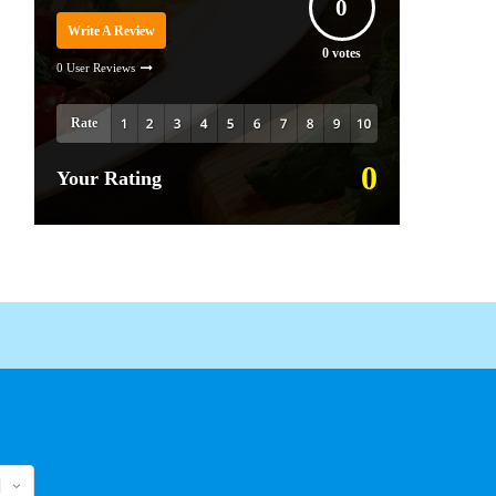
0
Write A Review
0
votes
0 User Reviews
Rate
0
Your Rating