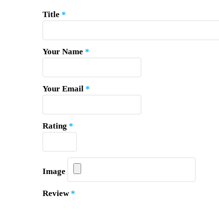
Title
*
Your Name
*
Your Email
*
Rating
*
Image
Review
*