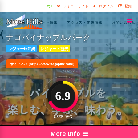
フォローサイト
ログイン
登録
0
ナゴパイナップルパーク
レジャーin沖縄
レジャー・観光
サイトへ！(https://www.nagopine.com/)
6.9
USER AVG
More Info