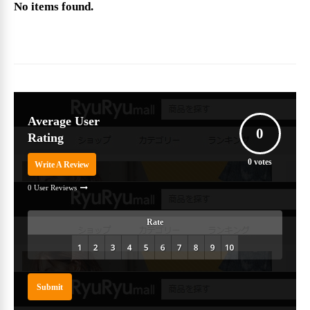
No items found.
Average User
0
Rating
0
votes
Write A Review
0 User Reviews
Rate
Submit